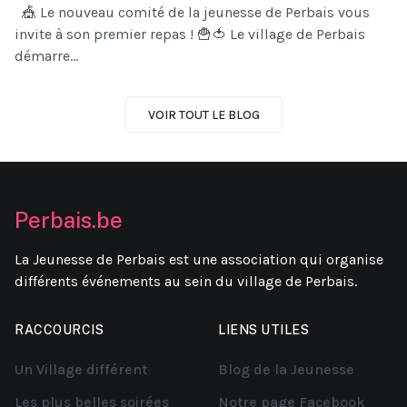
🎪 Le nouveau comité de la jeunesse de Perbais vous
invite à son premier repas ! 🍟🍅 Le village de Perbais
démarre...
VOIR TOUT LE BLOG
Perbais.be
La Jeunesse de Perbais est une association qui organise
différents événements au sein du village de Perbais.
RACCOURCIS
LIENS UTILES
Un Village différent
Blog de la Jeunesse
Les plus belles soirées
Notre page Facebook