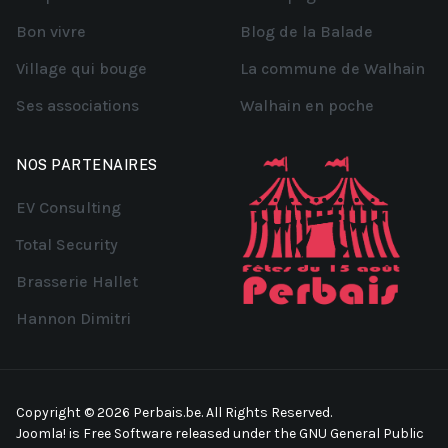
Bon vivre
Blog de la Balade
Village qui bouge
La commune de Walhain
Ses associations
Walhain en poche
NOS PARTENAIRES
EV Consulting
Total Security
Brasserie Hallet
Hannon Dimitri
Copyright © 2026 Perbais.be. All Rights Reserved.
Joomla!
is Free Software released under the
GNU General Public