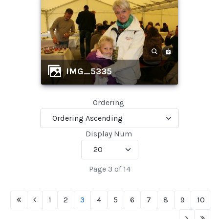
IMG_5335
Ordering
Display Num
Page 3 of 14
1
2
3
4
5
6
7
8
9
10