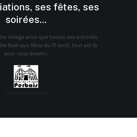
ations, ses fêtes, ses
soirées...
re village ainsi que toutes ses activités.
re Noël aux fêtes du 15 août, tout est là
pour vous divertir.
La Jeunesse de Perbais