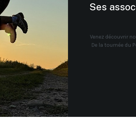
Ses associ
Venez découvrir not
De la tournée du Pè