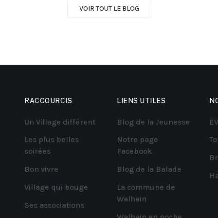
VOIR TOUT LE BLOG
RACCOURCIS
LIENS UTILES
N
Un Village différent
Blog de la Jeunesse
EV
Les plus belles
Notre page
To
soirées
Facebook
Br
Bon vivre
Blog de la Balade
Ha
Village qui bouge
La commune de
Walhain
Ses associations
Walhain en poche