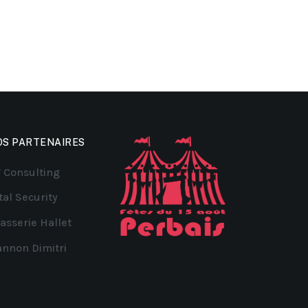
OS PARTENAIRES
 Consulting
tal Security
asserie Hallet
nnon Dimitri